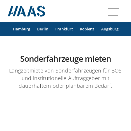
Hamburg
Berlin
Frankfurt
Koblenz
Augsburg
Sonderfahrzeuge
Einsatzfahrzeuge
Sonderfahrzeuge mieten
Interim-Rettungsfahrzeuge
Langzeitmiete von Sonderfahrzeugen für BOS
und institutionelle Auftraggeber mit
dauerhaftem oder planbarem Bedarf.
Ablauf
Logistik
Ersatzfahrzeuge