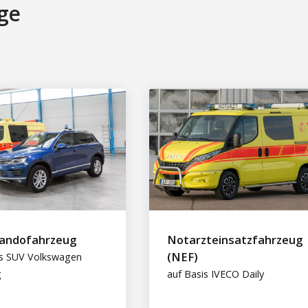
ge
ndofahrzeug
Notarzteinsatzfahrzeug
(NEF)
is SUV Volkswagen
g
auf Basis IVECO Daily